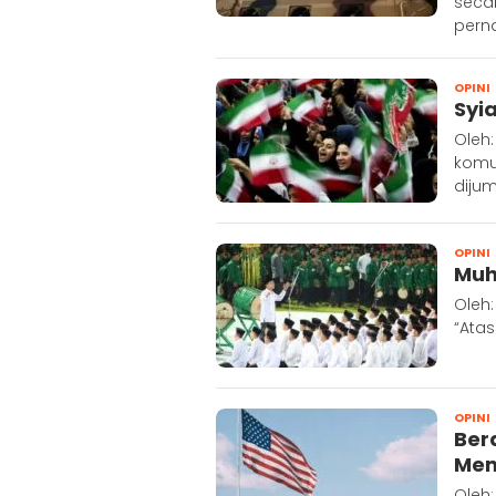
seca
pern
OPINI
Syia
Oleh
komun
dijum
OPINI
Muh
Oleh:
“Ata
OPINI
Ber
Mem
Oleh: