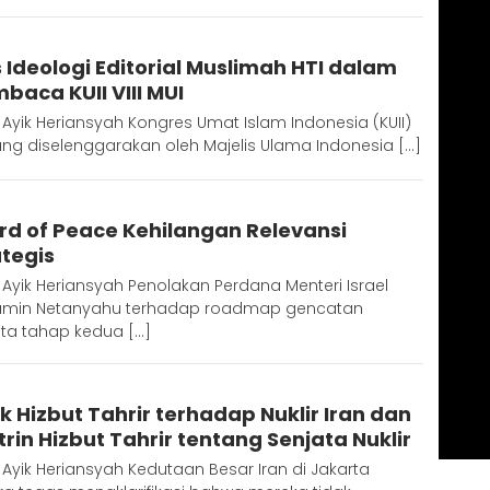
Redaktur
s Ideologi Editorial Muslimah HTI dalam
baca KUII VIII MUI
 Ayik Heriansyah Kongres Umat Islam Indonesia (KUII)
yang diselenggarakan oleh Majelis Ulama Indonesia […]
Redaktur
rd of Peace Kehilangan Relevansi
ategis
 Ayik Heriansyah Penolakan Perdana Menteri Israel
amin Netanyahu terhadap roadmap gencatan
ata tahap kedua […]
Redaktur
ik Hizbut Tahrir terhadap Nuklir Iran dan
rin Hizbut Tahrir tentang Senjata Nuklir
 Ayik Heriansyah Kedutaan Besar Iran di Jakarta