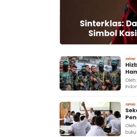
kat Percepat
Sinterklas: D
5
Simbol Kasi
ACARANEWS.COM
OPINI
Hiz
Ha
Oleh:
Indon
OPINI
Sek
Pen
Oleh:
buku