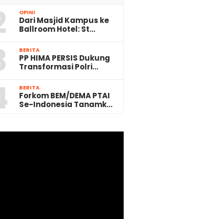
2
OPINI
Dari Masjid Kampus ke
Ballroom Hotel: St…
rabowo Sampaikan Selamat Nat
3
Tahun Baru 2026 untuk Umat Kris
BERITA
PP HIMA PERSIS Dukung
Transformasi Polri…
4
BERITA
Forkom BEM/DEMA PTAI
Se-Indonesia Tanamk…