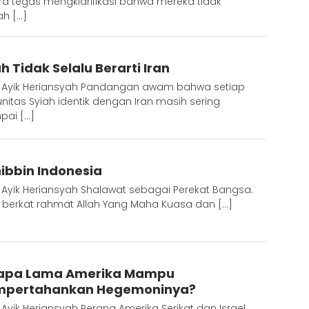
ra tegas mengklarifikasi bahwa mereka tidak
ah […]
Redaktur
h Tidak Selalu Berarti Iran
: Ayik Heriansyah Pandangan awam bahwa setiap
itas Syiah identik dengan Iran masih sering
pai […]
Redaktur
ibbin Indonesia
 Ayik Heriansyah Shalawat sebagai Perekat Bangsa.
s berkat rahmat Allah Yang Maha Kuasa dan […]
Redaktur
apa Lama Amerika Mampu
pertahankan Hegemoninya?
 Ayik Heriansyah Perang Amerika Serikat dan Israel