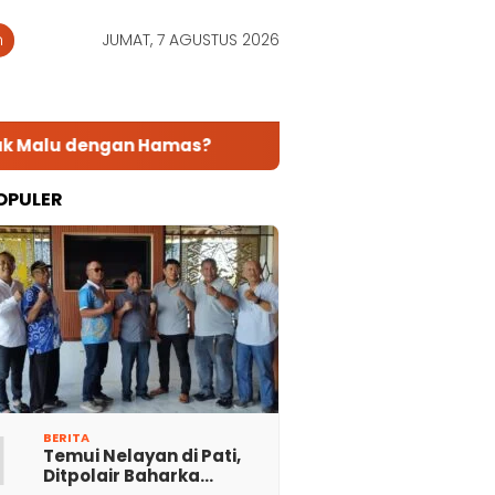
n
JUMAT, 7 AGUSTUS 2026
u dengan Hamas?
Sekolah “Sekuler” yang Melahir
OPULER
1
BERITA
Temui Nelayan di Pati,
Ditpolair Baharka…