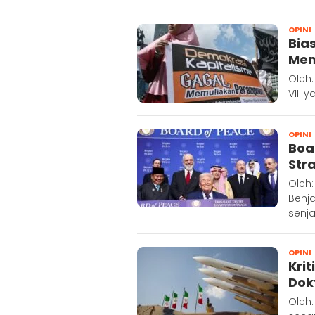
OPINI
Bia
Mem
Oleh:
VIII 
OPINI
Boa
Str
Oleh:
Benj
senj
OPINI
Krit
Dokt
Oleh: