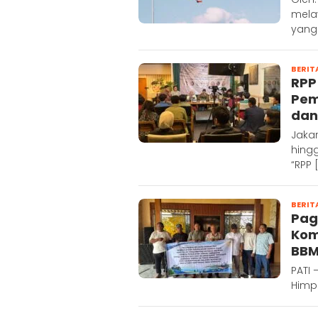
mela
yang
BERIT
RPP
Pem
dan
Jakar
hingg
“RPP 
BERIT
Pag
Kom
BBM
PATI 
Himpu