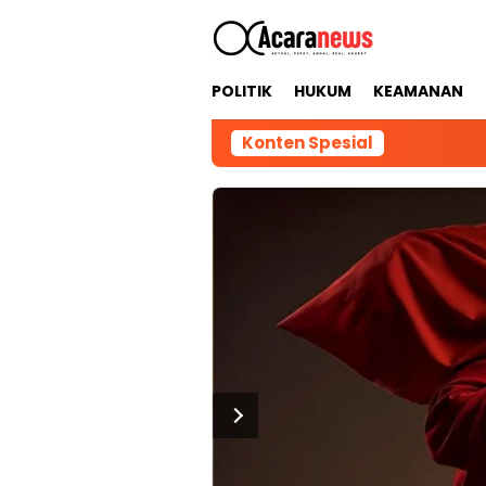
Loncat
ke
konten
POLITIK
HUKUM
KEAMANAN
Konten Spesial