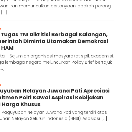
wan Iran memunculkan pertanyaan, apakah perang
 […]
A
Redaktur
 Tugas TNI Dikritisi Berbagai Kalangan,
erintah Diminta Utamakan Demokrasi
 HAM
ta – Sejumlah organisasi masyarakat sipil, akademisi,
a lembaga negara meluncurkan Policy Brief bertajuk
[…]
A
Redaktur
uyuban Nelayan Juwana Pati Apresiasi
itmen Polri Kawal Aspirasi Kebijakan
 Harga Khusus
– Paguyuban Nelayan Juwana Pati yang terdiri atas
nan Nelayan Seluruh Indonesia (HNSI), Asosiasi […]