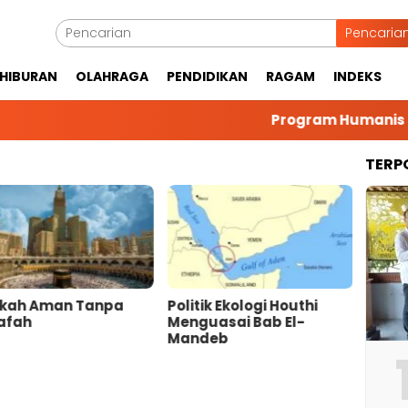
Pencaria
HIBURAN
OLAHRAGA
PENDIDIKAN
RAGAM
INDEKS
Program Humanis Kapol
TERP
kah Aman Tanpa
Politik Ekologi Houthi
Meny
afah
Menguasai Bab El-
Indon
Mandeb