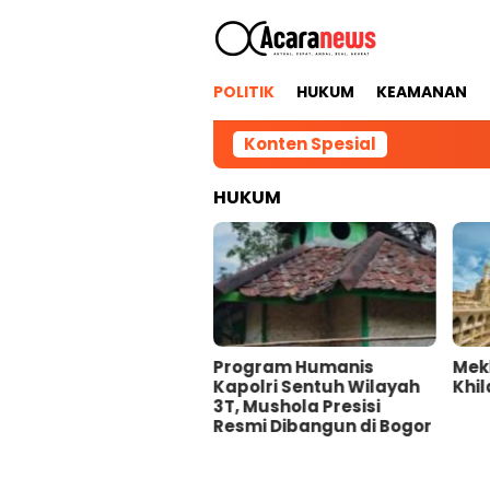
Loncat
ke
konten
POLITIK
HUKUM
KEAMANAN
Konten Spesial
HUKUM
hmad Nur Hidayat:
Program Humanis
Mek
ansparansi dan
Kapolri Sentuh Wilayah
Khil
pastian Hukum Jadi
3T, Mushola Presisi
nci Membangun
Resmi Dibangun di Bogor
percayaan Investor