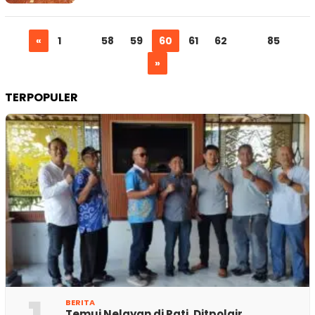
«
1
…
58
59
60
61
62
…
85
»
TERPOPULER
BERITA
Temui Nelayan di Pati, Ditpolair