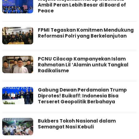
Ambil Peran Lebih Besar di Board of
Peace
FPMI Tegaskan Komitmen Mendukung
Reformasi Polri yang Berkelanjutan
PCNU Cilacap Kampanyekan Islam
Rahmatan Lil ‘Alamin untuk Tangkal
Radikalisme
Gabung Dewan Perdamaian Trump
Diprotes! Buikaff: Indonesia Bisa
Terseret Geopolitik Berbahaya
Bukbers Tokoh Nasional dalam
Semangat Nasi Kebuli