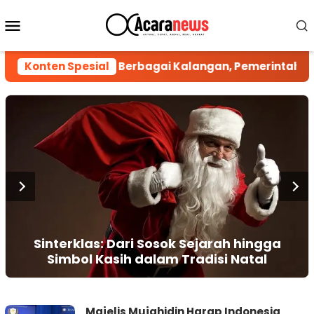
Loncat
Menu
ke
konten
Mobile
ugas TNI Dikritisi Berbagai Kalangan, Pemerintah Dim
Konten Spesial
Sinterklas: Dari Sosok Sejarah hingga
Simbol Kasih dalam Tradisi Natal
ACARANEWS.COM
Majelis Mujahidin Harap Indonesia